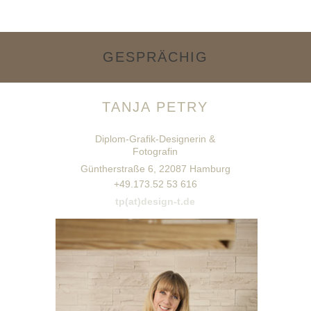
GESPRÄCHIG
TANJA PETRY
Diplom-Grafik-Designerin &
Fotografin
Güntherstraße 6, 22087 Hamburg
+49.173.52 53 616
tp(at)design-t.de